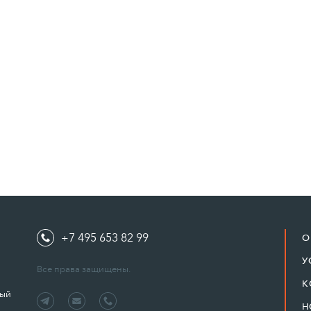
+7 495 653 82 99
О
У
Все права защищены.
К
ный
Н