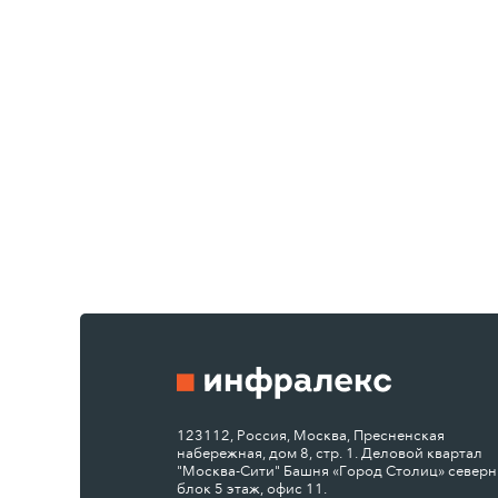
123112, Россия, Москва, Пресненская
набережная, дом 8, стр. 1. Деловой квартал
"Москва-Сити" Башня «Город Столиц» север
блок 5 этаж, офис 11.