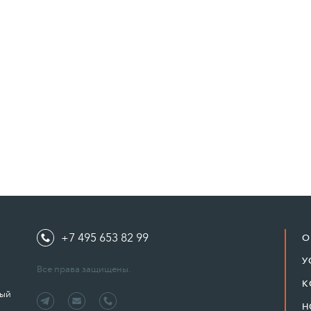
+7 495 653 82 99
О
У
Все права защищены.
К
ный
Н