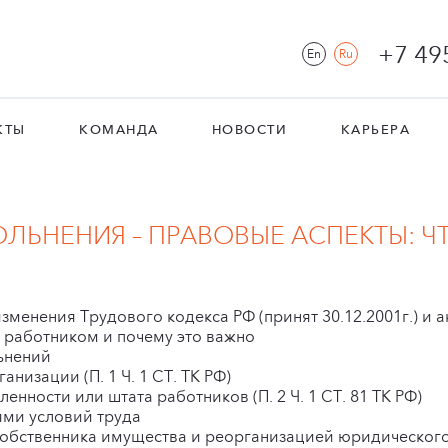
+7 49
En
Ru
КТЫ
КОМАНДА
НОВОСТИ
КАРЬЕРА
ЛЬНЕНИЯ – ПРАВОВЫЕ АСПЕКТЫ: Ч
менения Трудового кодекса РФ (принят 30.12.2001г.) и а
т работником и почему это важно
ьнений
низации (П. 1 Ч. 1 СТ. ТК РФ)
нности или штата работников (П. 2 Ч. 1 СТ. 81 ТК РФ)
ями условий труда
 собственника имущества и реорганизацией юридическог