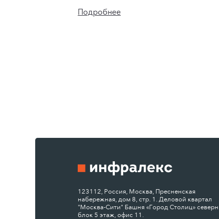
Подробнее
123112, Россия, Москва, Пресненская
набережная, дом 8, стр. 1. Деловой квартал
"Москва-Сити" Башня «Город Столиц» север
блок 5 этаж, офис 11.