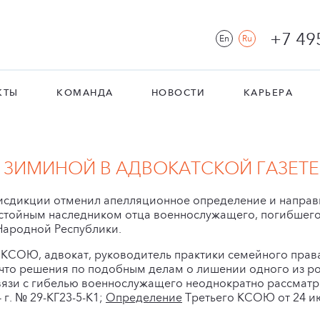
+7 49
En
Ru
КТЫ
КОМАНДА
НОВОСТИ
КАРЬЕРА
ЗИМИНОЙ В АДВОКАТСКОЙ ГАЗЕТЕ
исдикции отменил апелляционное определение и направ
стойным наследником отца военнослужащего, погибшего
Народной Республики.
КСОЮ, адвокат, руководитель практики семейного прав
что решения по подобным делам о лишении одного из р
связи с гибелью военнослужащего неоднократно рассматр
 г. № 29-КГ23-5-К1;
Определение
Третьего КСОЮ от 24 июн