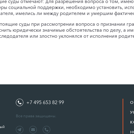
щие суды отмечают: для разрешения вопроса о том, имею
еры социальной поддержки, необходимо установить, исп
теля, имелись ли между родителем и умершим фактичес
стоящие суды при рассмотрении вопроса о признании г
ить юридически значимые обстоятельства по делу, а им
ледодателя или злостно уклонялся от исполнения родит
+7 495 653 82 99
О
У
Все права защищены.
К
ный
Н