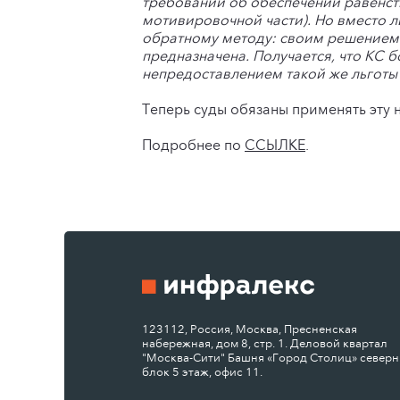
требований об обеспечении равенст
мотивировочной части). Но вместо 
обратному методу: своим решением в
предназначена. Получается, что КС 
непредоставлением такой же льготы
Теперь суды обязаны применять эту 
Подробнее по
ССЫЛКЕ
.
123112, Россия, Москва, Пресненская
набережная, дом 8, стр. 1. Деловой квартал
"Москва-Сити" Башня «Город Столиц» север
блок 5 этаж, офис 11.