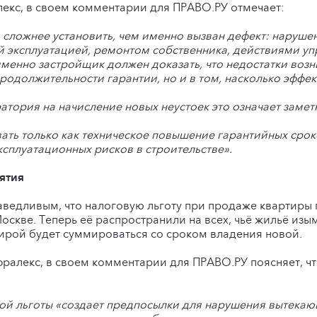
лекс, в своем комментарии для ПРАВО.РУ отмечает:
 сложнее установить, чем именно вызван дефект: наруше
 эксплуатацией, ремонтом собственника, действиями уп
именно застройщик должен доказать, что недостатки возн
продолжительности гарантии, но и в том, насколько эфф
тория на начисление новых неустоек это означает замет
ть только как техническое повышение гарантийных сроко
сплуатационных рисков в строительстве».
ятия
ведливым, что налоговую льготу при продаже квартиры 
скве. Теперь её распространили на всех, чьё жильё изы
тирой будет суммироваться со сроком владения новой.
нфралекс, в своем комментарии для ПРАВО.РУ поясняет, ч
ой льготы «создает предпосылки для нарушения вытекающи