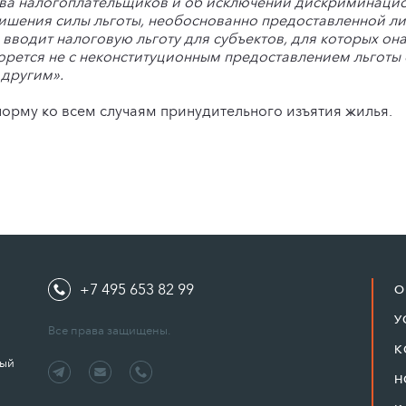
ва налогоплательщиков и об исключении дискриминацион
лишения силы льготы, необоснованно предоставленной ли
водит налоговую льготу для субъектов, для которых она
борется не с неконституционным предоставлением льготы
 другим».
норму ко всем случаям принудительного изъятия жилья.
+7 495 653 82 99
О
У
Все права защищены.
К
ный
Н