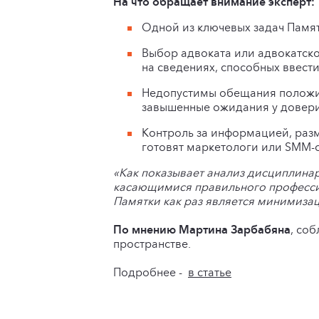
На что обращает внимание эксперт:
Одной из ключевых задач Памят
Выбор адвоката или адвокатск
на сведениях, способных ввест
Недопустимы обещания положи
завышенные ожидания у довери
Контроль за информацией, раз
готовят маркетологи или SMM-
«Как показывает анализ дисциплина
касающимися правильного профессио
Памятки как раз является минимиза
По мнению Мартина Зарбабяна
, со
пространстве.
Подробнее -
в статье