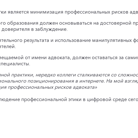
ки является минимизация профессиональных рисков адво
ого образования должен основываться на достоверной п
и доверителя в заблуждение.
тельного результата и использование манипулятивных
телей.
мещаемой от имени адвоката, должен оставаться за сами
специалисты.
рной практики, нередко коллеги сталкиваются со сложн
нального позиционирования в интернете. На мой взгляд
ция профессиональных рисков адвоката»
блюдение профессиональной этики в цифровой среде сего