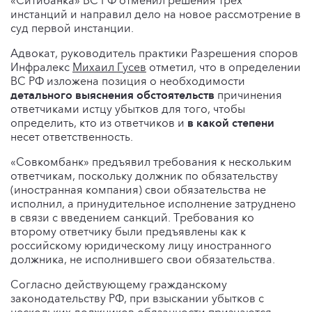
«Ситибанка» ВС РФ отменил решения трех
инстанций и направил дело на новое рассмотрение в
суд первой инстанции.
Адвокат, руководитель практики Разрешения споров
Инфралекс
Михаил Гусев
отметил, что в определении
ВС РФ изложена позиция о необходимости
детального выяснения обстоятельств
причинения
ответчиками истцу убытков для того, чтобы
определить, кто из ответчиков и
в какой степени
несет ответственность.
«Совкомбанк» предъявил требования к нескольким
ответчикам, поскольку должник по обязательству
(иностранная компания) свои обязательства не
исполнил, а принудительное исполнение затруднено
в связи с введением санкций. Требования ко
второму ответчику были предъявлены как к
российскому юридическому лицу иностранного
должника, не исполнившего свои обязательства.
Согласно действующему гражданскому
законодательству РФ, при взыскании убытков с