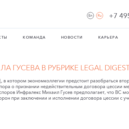
+7 49
En
Ru
КТЫ
КОМАНДА
НОВОСТИ
КАРЬЕРА
 ГУСЕВА В РУБРИКЕ LEGAL DIGEST
1
, в котором экономколлегии предстоит разобраться втор
спора о признании недействительным договора цессии м
споров Инфралекс Михаил Гусев предполагает, что ВС м
рон при заключении и исполнении договора цессии с уч