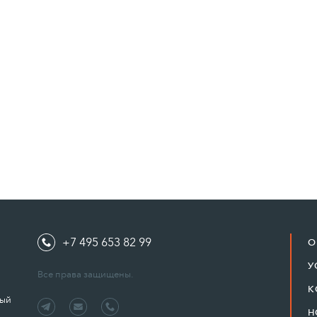
+7 495 653 82 99
О
У
Все права защищены.
К
ный
Н