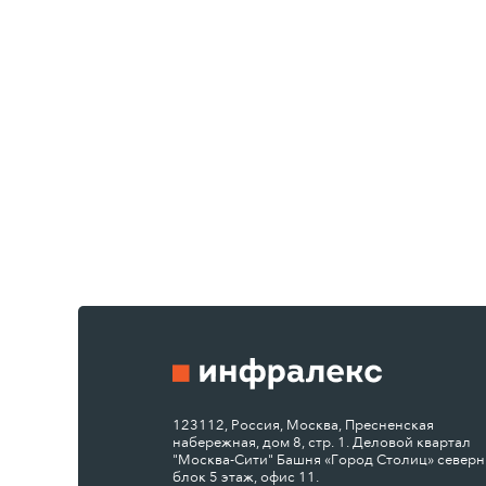
123112, Россия, Москва, Пресненская
набережная, дом 8, стр. 1. Деловой квартал
"Москва-Сити" Башня «Город Столиц» север
блок 5 этаж, офис 11.