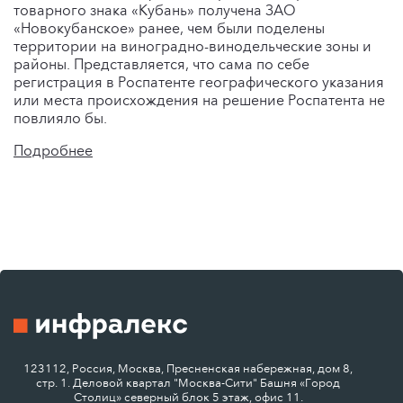
товарного знака «Кубань» получена ЗАО
«Новокубанское» ранее, чем были поделены
территории на виноградно-винодельческие зоны и
районы. Представляется, что сама по себе
регистрация в Роспатенте географического указания
или места происхождения на решение Роспатента не
повлияло бы.
Подробнее
123112, Россия, Москва, Пресненская набережная, дом 8,
стр. 1. Деловой квартал "Москва-Сити" Башня «Город
Столиц» северный блок 5 этаж, офис 11.