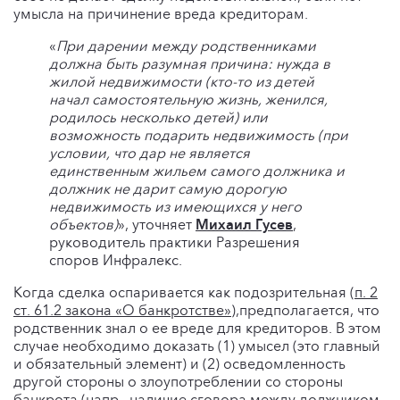
умысла на причинение вреда кредиторам.
«
При дарении между родственниками
должна быть разумная причина: нужда в
жилой недвижимости (кто-то из детей
начал самостоятельную жизнь, женился,
родилось несколько детей) или
возможность подарить недвижимость (при
условии, что дар не является
единственным жильем самого должника и
должник не дарит самую дорогую
недвижимость из имеющихся у него
объектов)
», уточняет
Михаил Гусев
,
руководитель практики Разрешения
споров Инфралекс.
Когда сделка оспаривается как подозрительная (
п. 2
ст. 61.2 закона «О банкротстве»
),предполагается, что
родственник знал о ее вреде для кредиторов. В этом
случае необходимо доказать (1) умысел (это главный
и обязательный элемент) и (2) осведомленность
другой стороны о злоупотреблении со стороны
банкрота (напр., наличие сговора между должником