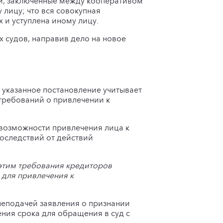
и, заключенные между кооперативом
лицу; что вся совокупная
х и уступлена иному лицу.
 судов, направив дело на новое
 указанное постановление учитывает
требований о привлечении к
возможности привлечения лица к
оследствий от действий
с этим требования кредиторов
 для привлечения к
неподачей заявления о признании
ения срока для обращения в суд с