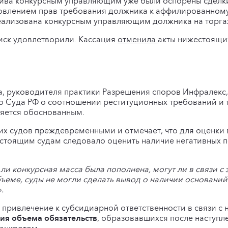
тива конкурсным управляющим уже были оспорены сделк
влением прав требования должника к аффилированному 
еализована конкурсным управляющим должника на торга
иск удовлетворили. Кассация
отменила
акты нижестоящих
та, руководителя практики Разрешения споров Инфралекс,
 Суда РФ о соотношении реституционных требований и 
ляется обоснованным.
х судов преждевременными и отмечает, что для оценки 
стоящим судам следовало оценить наличие негативных п
 ли конкурсная масса была пополнена, могут ли в связи 
ъеме, суды не могли сделать вывод о наличии оснований
.
привлечение к субсидиарной ответственности в связи с 
ния объема обязательств
, образовавшихся после наступл