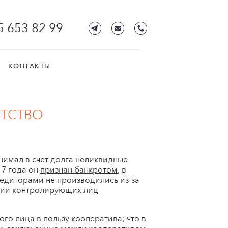
5 653 82 99
КОНТАКТЫ
ОТСТВО
имал в счет долга неликвидные
17 года он
признан банкротом
, в
кредиторами не производились из-за
нии контролирующих лиц
го лица в пользу кооператива; что в