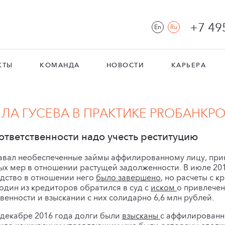
+7 49
En
Ru
КТЫ
КОМАНДА
НОВОСТИ
КАРЬЕРА
А ГУСЕВА В ПРАКТИКЕ PROБАНКР
ответственности надо учесть реституцию
вал необеспеченные займы аффилированному лицу, прин
ых мер в отношении растущей задолженности. В июле 20
одство в отношении него
было завершено
, но расчеты с 
 один из кредиторов обратился в суд с
иском
о привлече
венности и взыскании с них солидарно 6,6 млн рублей.
в декабре 2016 года долги были
взысканы
с аффилированно