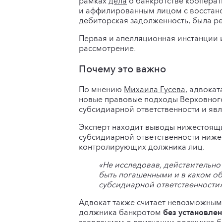
рамках
дела
о банкротстве коопера
и аффилированным лицом с восстано
дебиторская задолженность, была р
Первая и апелляционная инстанции 
рассмотрение.
Почему это важно
По мнению
Михаила Гусева
, адвока
новые правовые подходы Верховного
субсидиарной ответственности и яв
Эксперт находит выводы нижестоящи
субсидиарной ответственности ниже
контролирующих должника лиц.
«Не исследовав, действительно
быть погашенными и в каком об
субсидиарной ответственности»
Адвокат также считает невозможным 
должника банкротом
без установле