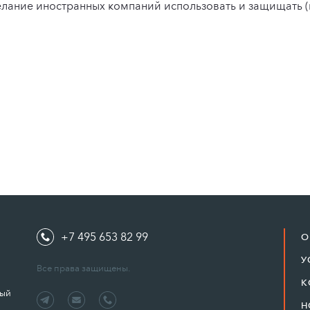
ание иностранных компаний использовать и защищать (в
+7 495 653 82 99
О
У
Все права защищены.
К
ный
Н