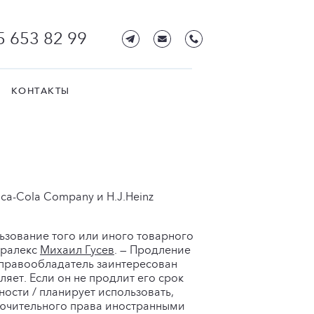
5 653 82 99
КОНТАКТЫ
ca-Cola Company и H.J.Heinz
ьзование того или иного товарного
фралекс
Михаил Гусев
. — Продление
 правообладатель заинтересован
яет. Если он не продлит его срок
ьности / планирует использовать,
ключительного права иностранными