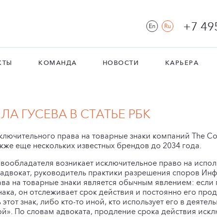
+7 49
En
Ru
КТЫ
КОМАНДА
НОВОСТИ
КАРЬЕРА
А ГУСЕВА В СТАТЬЕ РБК
ключительного права на товарные знаки компаний The Co
также еще нескольких известных брендов до 2034 года.
авообладателя возникает исключительное право на испол
 адвокат, руководитель практики разрешения споров Ин
ава на товарные знаки является обычным явлением: если
ака, он отслеживает срок действия и постоянно его продл
 этот знак, либо кто-то иной, кто использует его в деятел
ой». По словам адвоката, продление срока действия ис