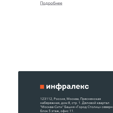
Подробнее
123112, Россия, Москва, Пресненская
набережная, дом 8, стр. 1. Деловой квартал
"Москва-Сити" Башня «Город Столиц» север
блок 5 этаж, офис 11.