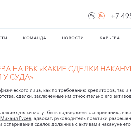
+7 49
En
Ru
КТЫ
КОМАНДА
НОВОСТИ
КАРЬЕРА
ВА НА РБК «КАКИЕ СДЕЛКИ НАКАН
 У СУДА»
физического лица, как по требованию кредиторов, так и
ства, сделки, заключенные им относительно его активо
м, какие сделки могут быть подвержены оспариванию, нас
,
Михаил Гусев
, адвокат, руководитель практики разреше
ки оспаривания сделок должника с активами накануне его