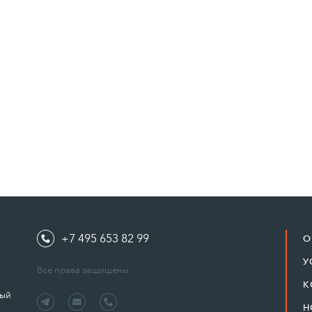
+7 495 653 82 99
О
У
Все права защищены.
К
ный
Н