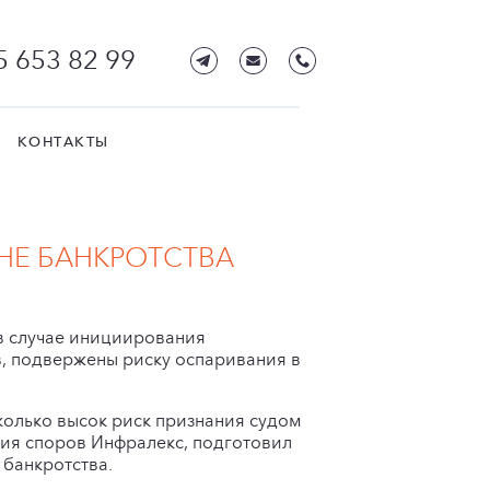
5 653 82 99
КОНТАКТЫ
УНЕ БАНКРОТСТВА
 в случае инициирования
в, подвержены риску оспаривания в
колько высок риск признания судом
ния споров Инфралекс, подготовил
 банкротства.