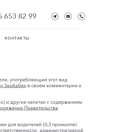
5 653 82 99
КОНТАКТЫ
тели, употребляющие этот вид
н Зарбабян
в своем комментарии к
во) и другие напитки с содержанием
поряжение Правительства
ови для водителей (0,3 промилле).
 ответственности: административной