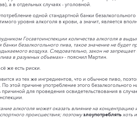
в), а в отдельных случаях - уголовной.
о употребление одной стандартной банки безалкогольного
имого уровня алкоголя в крови, а значит, является впол
трудником Госавтоинспекции количества алкоголя в выд
я банки безалкогольного пива, такое значение не будет 
дыхаемого воздуха. Следовательно, закон не запрещает с
 пива в разумных объемах»
- пояснил Мартин.
сё же есть риски.
овится из тех же ингредиентов, что и обычное пиво, поэ
 По этой причине употребление этого безалкогольного 
ь причиной для проведения освидетельствования в случа
нспекции.
ние алкоголя может оказать влияние на концентрацию и
нспортного происшествия; поэтому
злоупотреблять
хоть 