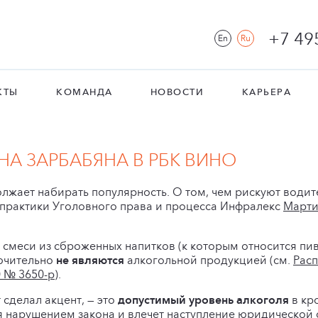
+7 49
En
Ru
КТЫ
КОМАНДА
НОВОСТИ
КАРЬЕРА
А ЗАРБАБЯНА В РБК ВИНО
лжает набирать популярность. О том, чем рискуют води
т практики Уголовного права и процесса Инфралекс
Марти
о смеси из сброженных напитков (к которым относится пи
лючительно
не являются
алкогольной продукцией (см.
Рас
0 № 3650-р
).
 сделал акцент, — это
допустимый уровень алкоголя
в кр
я нарушением закона и влечет наступление юридической