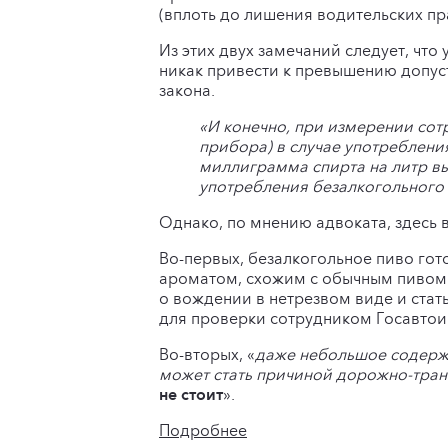
(вплоть до лишения водительских пра
Из этих двух замечаний следует, чт
никак привести к превышению допуст
закона.
«И конечно, при измерении со
прибора) в случае употреблени
миллиграмма спирта на литр вы
употребления безалкогольного
Однако, по мнению адвоката, здесь в
Во-первых, безалкогольное пиво гот
ароматом, схожим с обычным пивом.
о вождении в нетрезвом виде и стат
для проверки сотрудником Госавтои
Во-вторых, «
даже небольшое содержа
может стать причиной дорожно-тра
не стоит
».
Подробнее