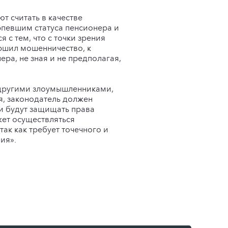
т считать в качестве
рпевшим статуса пенсионера и
 с тем, что с точки зрения
ршил мошенничество, к
ра, не зная и не предполагая,
 другими злоумышленниками,
, законодатель должен
и будут защищать права
жет осуществляться
ак как требует точечного и
ия».