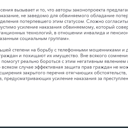
ения вызывает и то, что авторы законопроекта предлагаю
аказание, не заведомо для обвиняемого обладание поте
аделения потерпевшего этим статусом. Сложно согласиться
пустимо усиление наказания обвиняемому, который сове
анционных технологий, в отношении инвалида и пенсионе
казанным социальным группам».
льшей степени на борьбу с телефонными мошенниками и
раждан и похищают их имущество. Вне всякого сомнения
 помогут реально бороться с этим негативным явлением 
 всяком случае эффективная защита прав граждан не мо
ширения закрытого перечня отягчающих обстоятельств, т
в, предусматривающих усиление наказания за преступлен