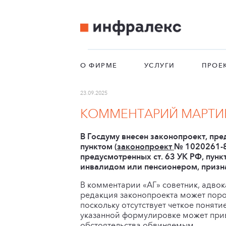
О ФИРМЕ
УСЛУГИ
ПРОЕ
23.09.2025
КОММЕНТАРИЙ МАРТИН
В Госдуму внесен законопроект, пр
пунктом (
законопроект
№ 1020261-8
предусмотренных ст. 63 УК РФ, пун
инвалидом или пенсионером, призна
В комментарии «АГ» советник, адвок
редакция законопроекта может поро
поскольку отсутствует четкое понят
указанной формулировке может прив
обстоятельства обвиняемым.