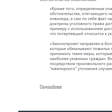
«Кроме того, определенные опас
обстоятельства, отягчающего н
инвалида, а сам по себе факт н
доктрины уголовного права до
примеру с использованием дист
что потерпевший относится к у
«Законопроект направлен в бо
которые обманывают пожилых г
принимать такие меры, которые
наиболее уязвимых граждан. Во
посредством произвольного рас
“ювелирного” уточнения случае
Подробнее