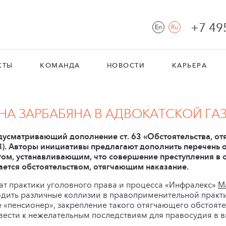
+7 49
En
Ru
КТЫ
КОМАНДА
НОВОСТИ
КАРЬЕРА
А ЗАРБАБЯНА В АДВОКАТСКОЙ ГАЗ
едусматривающий дополнение ст. 63 «Обстоятельства, о
). Авторы инициативы предлагают дополнить перечень о
ктом, устанавливающим, что совершение преступления в
ется обстоятельством, отягчающим наказание.
ат практики уголовного права и процесса «Инфралекс»
М
дить различные коллизии в правоприменительной практи
ие «пенсионер», закрепление такого отягчающего обстоят
ести к нежелательным последствиям для правосудия в 