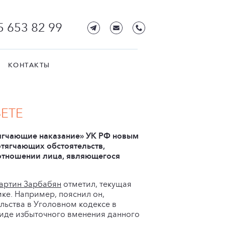
5 653 82 99
КОНТАКТЫ
ЕТЕ
тягчающие наказание» УК РФ новым
тягчающих обстоятельств,
 отношении лица, являющегося
артин Зарбабян
отметил, текущая
ке. Например, пояснил он,
ельства в Уголовном кодексе в
виде избыточного вменения данного