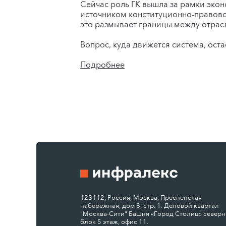
Сейчас роль ГК вышла за рамки экон
источником конституционно-правово
это размывает границы между отрасл
Вопрос, куда движется система, оста
Подробнее
123112, Россия, Москва, Пресненская
набережная, дом 8, стр. 1. Деловой квартал
"Москва-Сити" Башня «Город Столиц» север
блок 5 этаж, офис 11.