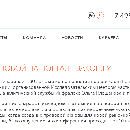
+7 49
En
Ru
КТЫ
КОМАНДА
НОВОСТИ
КАРЬЕРА
НОВОЙ НА ПОРТАЛЕ ЗАКОН.РУ
ый юбилей — 30 лет с момента принятия первой части Гр
ции, организованной Исследовательским центром частно
 аналитической службы Инфралекс Ольга Плешанова и п
оприятия разработчики кодекса вспомнили об истории ег
ыла полна ностальгии и оставляла противоречивые чувств
оды, когда создание правовой основы для новой рыночно
ны, было ощущение, что конференция проходит лет 10 на