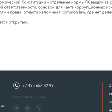
омической Конституции – отдельные нормы ГК вышли за 
й ответственности, основой для «антикоррупционных ис
ями права, отчасти напоминая common law, где нет деле
ется открытым.
+7 495 653 82 99
О
У
Все права защищены.
К
ный
Н