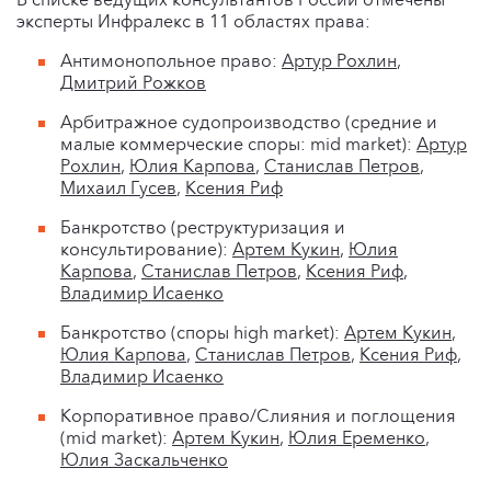
эксперты Инфралекс в 11 областях права:
Антимонопольное право:
Артур Рохлин
,
Дмитрий Рожков
Арбитражное судопроизводство (средние и
малые коммерческие споры: mid market):
Артур
Рохлин
,
Юлия Карпова
,
Станислав Петров
,
Михаил Гусев
,
Ксения Риф
Банкротство (реструктуризация и
консультирование):
Артем Кукин
,
Юлия
Карпова
,
Станислав Петров
,
Ксения Риф
,
Владимир Исаенко
Банкротство (споры high market):
Артем Кукин
,
Юлия Карпова
,
Станислав Петров
,
Ксения Риф
,
Владимир Исаенко
Корпоративное право/Слияния и поглощения
(mid market):
Артем Кукин
,
Юлия Еременко
,
Юлия Заскальченко