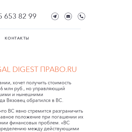
5 653 82 99
КОНТАКТЫ
L DIGEST ПРАВО.RU
нии, хочет получить стоимость
16 млн руб., но управляющий
вшими и нынешними
да Вязовец обратился в ВС.
 что ВС явно стремится разграничить
 равное положение при погашении их
ании финансовых проблем. «ВС
аспределению между действующими