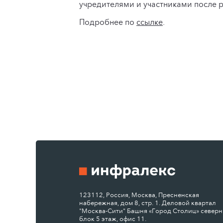
учредителями и участниками после р
Подробнее по
ссылке
.
123112, Россия, Москва, Пресненская
набережная, дом 8, стр. 1. Деловой квартал
"Москва-Сити" Башня «Город Столиц» север
блок 5 этаж, офис 11.