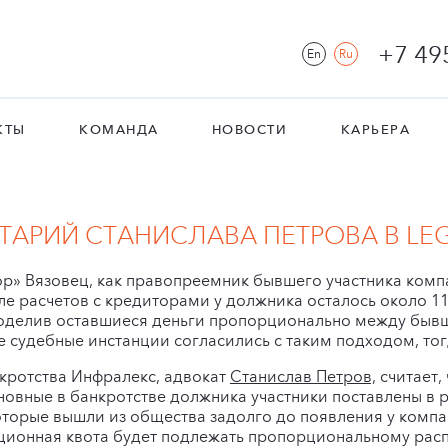
+7 49
En
Ru
КТЫ
КОМАНДА
НОВОСТИ
КАРЬЕРА
АРИЙ СТАНИСЛАВА ПЕТРОВА В LEGA
р» Вязовец, как правопреемник бывшего участника компа
осле расчетов с кредиторами у должника осталось около 1
 поделив оставшиеся деньги пропорционально между бы
 судебные инстанции согласились с таким подходом, тог
нкротства Инфралекс, адвокат
Станислав Петров,
считает,
новные в банкротстве должника участники поставлены в
которые вышли из общества задолго до появления у комп
ационная квота будет подлежать пропорциональному р