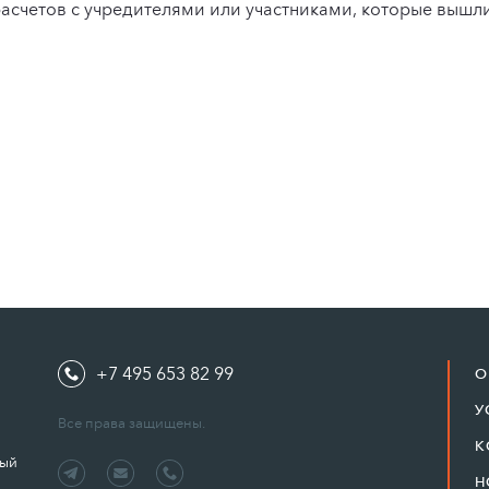
асчетов с учредителями или участниками, которые вышли
+7 495 653 82 99
О
У
Все права защищены.
К
ный
Н