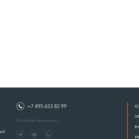
+7 495 653 82 99
О
У
Все права защищены.
К
ный
Н