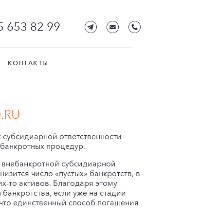
5 653 82 99
КОНТАКТЫ
.RU
к субсидиарной ответственности
 банкротных процедур.
о внебанкротной субсидиарной
низится число «пустых» банкротств, в
х-то активов. Благодаря этому
банкротства, если уже на стадии
что единственный способ погашения