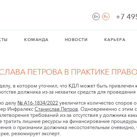
+7 49
En
Ru
КТЫ
КОМАНДА
НОВОСТИ
КАРЬЕРА
ЛАВА ПЕТРОВА В ПРАКТИКЕ ПРАВО
делу, в котором уточнил, что КДЛ может быть привлечен 
отстве должника из-за нехватки средств для проведения
по делу
№ А16-1834/2022
увеличится количество споров 
тнер Инфралекс
Станислав Петров
. Одновременно с этим с
летворения требований из-за отсутствия у должника каки
е тратить лишние ресурсы на финансирование процедуры 
ения о признании должника несостоятельным очевидно, 
рке, резюмирует эксперт.