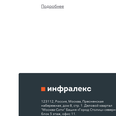
Подробнее
123112, Россия, Москва, Пресненская
набережная, дом 8, стр. 1. Деловой квартал
"Москва-Сити" Башня «Город Столиц» север
блок 5 этаж, офис 11.