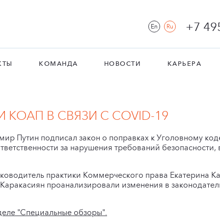
+7 49
En
Ru
КТЫ
КОМАНДА
НОВОСТИ
КАРЬЕРА
 КОАП В СВЯЗИ С COVID-19
имир Путин подписал закон о поправках к Уголовному ко
тветственности за нарушения требований безопасности, 
уководитель практики Коммерческого права Екатерина К
Каракасиян проанализировали изменения в законодатель
деле "Специальные обзоры".