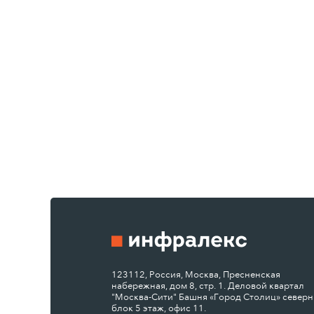
123112, Россия, Москва, Пресненская
набережная, дом 8, стр. 1. Деловой квартал
"Москва-Сити" Башня «Город Столиц» север
блок 5 этаж, офис 11.