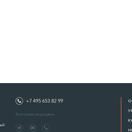
+7 495 653 82 99
О
У
Все права защищены.
К
ный
Н