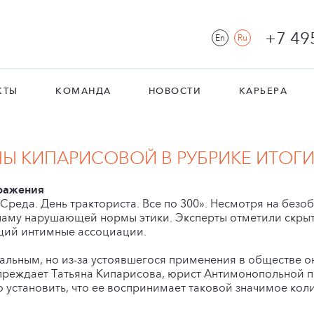
+7 49
En
Ru
КТЫ
КОМАНДА
НОВОСТИ
КАРЬЕРА
Ы КИПАРИСОВОЙ В РУБРИКЕ ИТОГИ
ражения
Среда. День тракториста. Все по 300». Несмотря на безо
аму нарушающей нормы этики. Эксперты отметили скрыт
щий интимные ассоциации.
альным, но из-за устоявшегося применения в обществе 
реждает Татьяна Кипарисова, юрист Антимонопольной п
о установить, что ее воспринимает таковой значимое кол