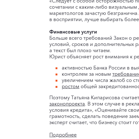
«Следует с особой осторожностью п
сочетании с каким-либо визуальным
маркетологов зачастую безгранична.
в восприятии, лучше выбирать боле
Финансовые услуги
Больше всего требований Закон о ре
условий, сроков и дополнительных р
а текст был плохо читаем.
Юрист объясняет рост внимания к р
активностью Банка России в в
контролем за новым
требовани
увеличением числа жалоб со ст
ростом
общей закредитованнос
Поэтому Татьяна Кипарисова счита
законопроекта
. В этом случае в ре
условия кредита», «Оценивайте сво
грамотность, сделать поведение за
эксперт считает, что бизнесу стоит 
Подробнее