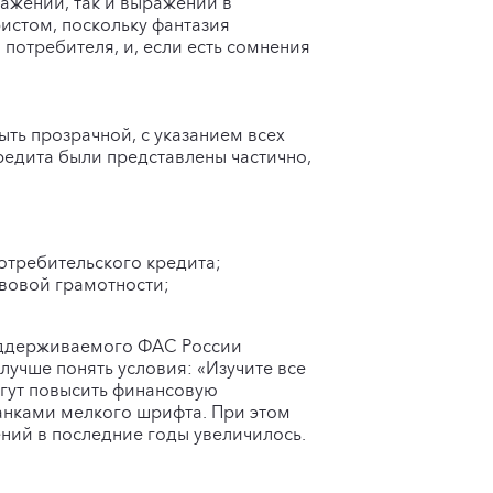
ажений, так и выражений в
истом, поскольку фантазия
потребителя, и, если есть сомнения
ть прозрачной, с указанием всех
редита были представлены частично,
отребительского кредита;
авовой грамотности;
поддерживаемого ФАС России
лучше понять условия: «Изучите все
гут повысить финансовую
анками мелкого шрифта. При этом
шений в последние годы увеличилось.