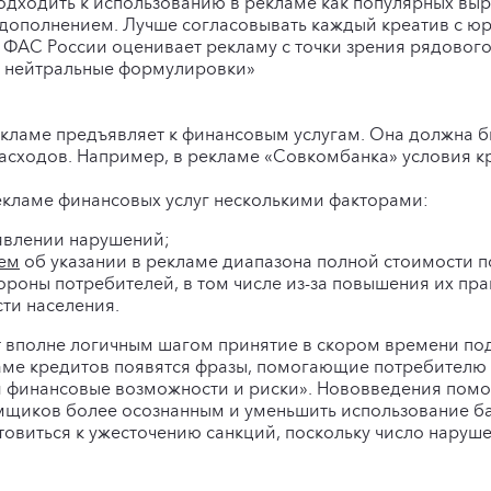
одходить к использованию в рекламе как популярных выр
 дополнением. Лучше согласовывать каждый креатив с юр
 ФАС России оценивает рекламу с точки зрения рядового 
е нейтральные формулировки»
кламе предъявляет к финансовым услугам. Она должна бы
асходов. Например, в рекламе «Совкомбанка» условия к
екламе финансовых услуг несколькими факторами:
ыявлении нарушений;
ем
об указании в рекламе диапазона полной стоимости п
ороны потребителей, в том числе из-за повышения их пр
ти населения.
ет вполне логичным шагом принятие в скором времени 
кламе кредитов появятся фразы, помогающие потребителю 
и финансовые возможности и риски». Нововведения помо
емщиков более осознанным и уменьшить использование б
готовиться к ужесточению санкций, поскольку число нару