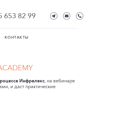
5 653 82 99
КОНТАКТЫ
 ACADEMY
 процесса Инфралекс
, на вебинаре
ами, и даст практические