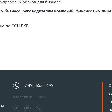
-правовых рисков для бизнеса.
ам бизнеса, руководителям компаний, финансовым дире
жно
по ССЫЛКЕ
+7 495 653 82 99
О
У
Все права защищены.
К
ный
Н