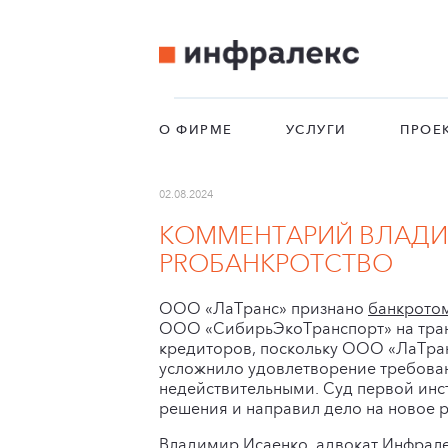
О ФИРМЕ
УСЛУГИ
ПРОЕ
02.08.2024
КОММЕНТАРИЙ ВЛАДИМ
PROБАНКРОТСТВО
ООО «ЛаТранс» признано
банкрото
ООО «СибирьЭкоТранспорт» на транс
кредиторов, поскольку ООО «ЛаТран
усложнило удовлетворение требован
недействительными. Суд первой инст
решения и направил дело на новое 
Владимир Исаенко
, адвокат Инфрал