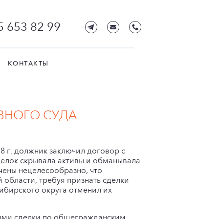
5 653 82 99
КОНТАКТЫ
ВНОГО СУДА
8 г. должник заключил договор с
делок скрывала активы и обманывала
чены нецелесообразно, что
области, требуя признать сделки
Сибирского округа отменил их
ьными сделки по общегражданским