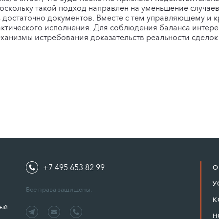
поскольку такой подход направлен на уменьшение случаев 
ь достаточно документов. Вместе с тем управляющему и 
ктического исполнения. Для соблюдения баланса интерес
еханизмы истребования доказательств реальности сделок
+7 495 653 82 99
О
У
Все права защищены.
К
ный
Н