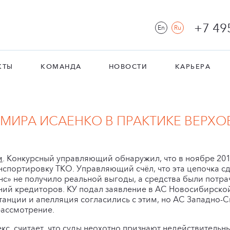
+7 49
En
Ru
КТЫ
КОМАНДА
НОВОСТИ
КАРЬЕРА
ИРА ИСАЕНКО В ПРАКТИКЕ ВЕРХО
м
. Конкурсный управляющий обнаружил, что в ноябре 201
портировку ТКО. Управляющий счёл, что эта цепочка с
с» не получило реальной выгоды, а средства были потра
ий кредиторов. КУ подал заявление в АС Новосибирской 
анции и апелляция согласились с этим, но АС Западно-
рассмотрение.
екс, считает, что суды неохотно признают недействител