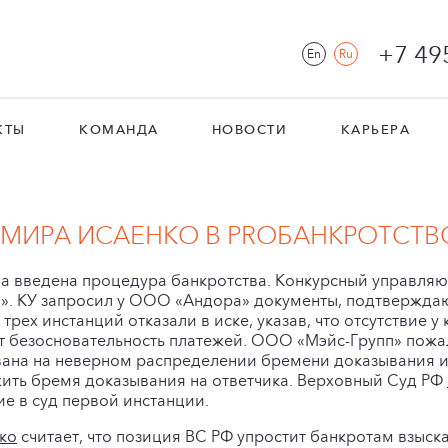
+7 49
En
Ru
КТЫ
КОМАНДА
НОВОСТИ
КАРЬЕРА
МИРА ИСАЕНКО В PROБАНКРОТСТВ
а введена процедура банкротства. Конкурсный управл
». КУ запросил у ООО «Андора» документы, подтвержда
ы трех инстанций отказали в иске, указав, что отсутствие
т безосновательность платежей. ООО «Мэйс-Групп» пожа
ована на неверном распределении бремени доказывания 
ить бремя доказывания на ответчика. Верховный Суд РФ
е в суд первой инстанции.
ко
считает, что позиция ВС РФ упростит банкротам взыс