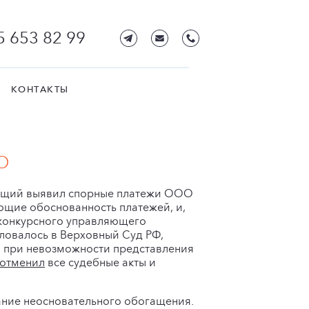
5 653 82 99
КОНТАКТЫ
О
яющий выявил спорные платежи ООО
ющие обоснованность платежей, и,
 у конкурсного управляющего
ловалось в Верховный Суд РФ,
и при невозможности представления
отменил
все судебные акты и
кание неосновательного обогащения.