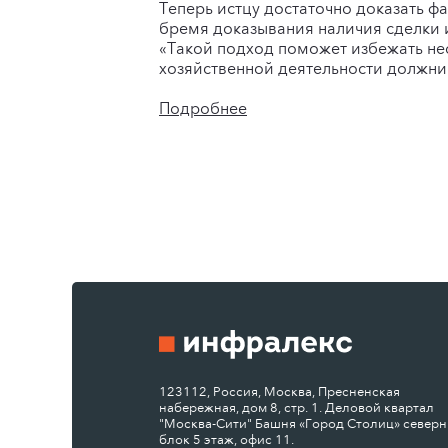
Теперь истцу достаточно доказать ф
бремя доказывания наличия сделки и
«Такой подход поможет избежать нео
хозяйственной деятельности должни
Подробнее
123112, Россия, Москва, Пресненская
набережная, дом 8, стр. 1. Деловой квартал
"Москва-Сити" Башня «Город Столиц» север
блок 5 этаж, офис 11.