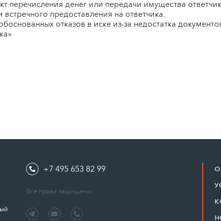
акт перечисления денег или передачи имущества ответчик
 встречного предоставления на ответчика.
боснованных отказов в иске из-за недостатка документо
ка»
+7 495 653 82 99
О
У
Все права защищены.
К
ный
Н