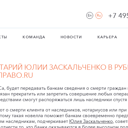
+7 49
En
Ru
КТЫ
КОМАНДА
НОВОСТИ
КАРЬЕРА
АРИЙ ЮЛИИ ЗАСКАЛЬЧЕНКО В РУБ
ПРАВО.RU
Са, будет передавать банкам сведения о смерти граждан 
зан прекратить или запретить совершение любых операци
редствами смогут распоряжаться лишь наследники спустя
т о смерти клиента от наследников, нотариусов или пр
этому такая новелла поможет банкам своевременно пред
им наследникам, подчеркивает
Юлия Заскальченко
, сове
отнести то, что банки оказываются в более выгодном по