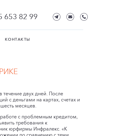
5 653 82 99
КОНТАКТЫ
РИКЕ
в течение двух дней. После
й с деньгами на картах, счетах и
 шесть месяцев.
и работе с проблемным кредитом,
ъявить требования к
тник юрфирмы Инфралекс. «К
ложении по сравнению с теми