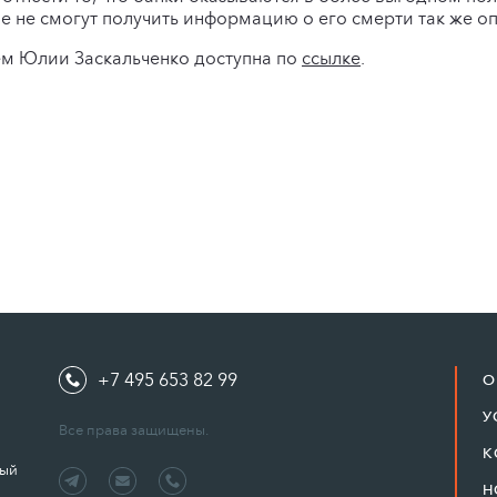
 не смогут получить информацию о его смерти так же о
ем Юлии Заскальченко доступна по
ссылке
.
+7 495 653 82 99
О
У
Все права защищены.
К
ный
Н