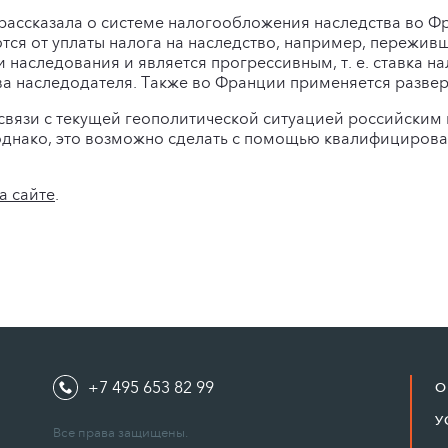
 рассказала о системе налогообложения наследства во Ф
я от уплаты налога на наследство, например, переживши
 наследования и является прогрессивным, т. е. ставка н
 наследодателя. Также во Франции применяется разверн
 связи с текущей геополитической ситуацией российски
однако, это возможно сделать с помощью квалифицирова
а сайте
.
+7 495 653 82 99
О
У
Все права защищены.