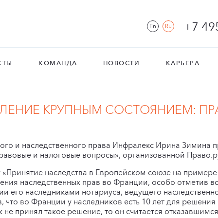
+7 49
En
Ru
КТЫ
КОМАНДА
НОВОСТИ
КАРЬЕРА
ЛЕНИЕ КРУПНЫМ СОСТОЯНИЕМ: ПР
ного и наследственного права Инфралекс Ирина Зимина п
равовые и налоговые вопросы», организованной Право.р
у «Принятие наследства в Европейском союзе на примере
ения наследственных прав во Франции, особо отметив 
ии его наследниками нотариуса, ведущего наследственно
в, что во Франции у наследников есть 10 лет для решения
к не принял такое решение, то он считается отказавшимся