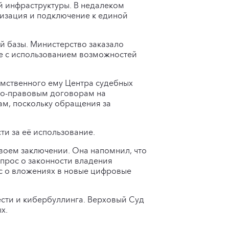
й инфраструктуры. В недалеком
низация и подключение к единой
й базы. Министерство заказало
ле с использованием возможностей
мственного ему Центра судебных
ско-правовым договорам на
ам, поскольку обращения за
и за её использование.
воем заключении. Она напомнил, что
прос о законности владения
с о вложениях в новые цифровые
ести и кибербуллинга. Верховый Суд
х.