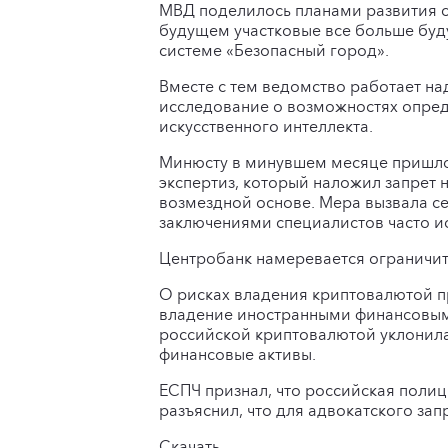
МВД поделилось планами развития с
будущем участковые все больше буд
системе «Безопасный город».
Вместе с тем ведомство работает н
исследование о возможностях опред
искусственного интеллекта.
Минюсту в минувшем месяце пришло
экспертиз, который наложил запрет
возмездной основе. Мера вызвала с
заключениями специалистов часто ис
Центробанк намеревается ограничить
О рисках владения криптовалютой пр
владение иностранными финансовыми
российской криптовалютой уклонила
финансовые активы.
ЕСПЧ признал, что российская полиц
разъяснил, что для адвокатского за
Скачать